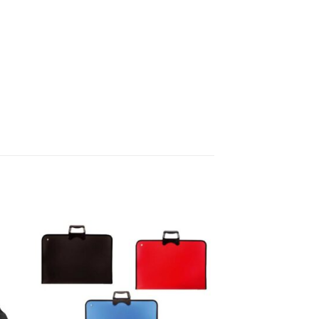
ви
Добави
м
към
к с
списък с
ния
желания