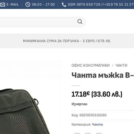
E-MAIL
08:30 - 17:00
GSM 0876 659 729 //+359 78 55 21 27
МИНИМАЛНА СУМА ЗА ПОРЪЧКА - 5 ЕВРО /9.78 ЛВ.
ОФИС КОНСУМАТИВИ
/
ЧАНТИ
Чанта мъжка B
Добави
към
списък
17.18
(33.60 лв.)
€
с
желания
Изчерпан
Код:
6920930316580
Категория:
Чанти