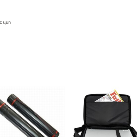
с цип
Добави
Доба
към
къ
списък с
списъ
желания
жела