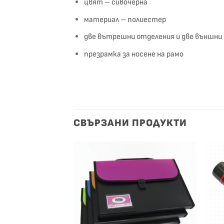
цвят – сивочерна
материал – полиестер
две вътрешни отделения и две външни 
презрамка за носене на рамо
СВЪРЗАНИ ПРОДУКТИ
Добави
Добави
към
към
списък с
списък с
желания
желания