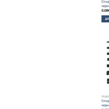
Спир
черн
0.08
ДО
ПОДВ
Спир
черн