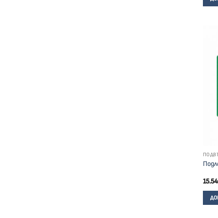
ПОДВ
Подл
15.54
ДО