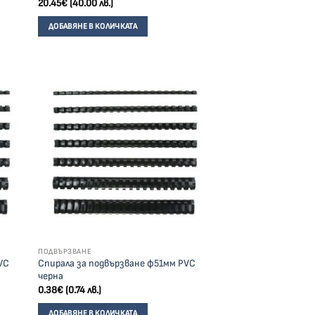
20.45
€
(40.00 лв.)
ДОБАВЯНЕ В КОЛИЧКАТА
ПОДВЪРЗВАНЕ
VC
Спирала за подвързване ф51мм PVC
черна
0.38
€
(0.74 лв.)
ДОБАВЯНЕ В КОЛИЧКАТА