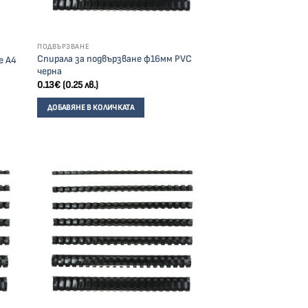
ПОДВЪРЗВАНЕ
Спирала за подвързване ф16мм PVC
е А4
черна
0.13
€
(0.25 лв.)
ДОБАВЯНЕ В КОЛИЧКАТА