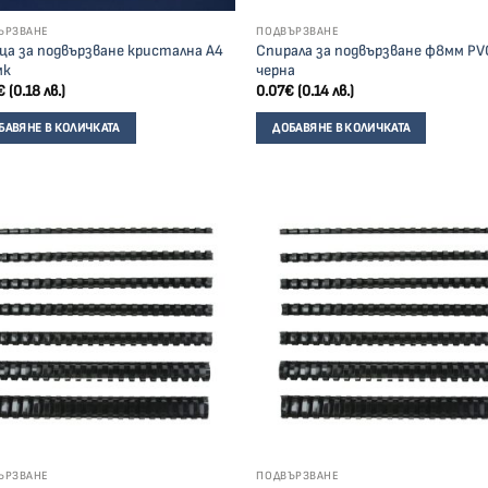
ЪРЗВАНЕ
ПОДВЪРЗВАНЕ
ца за подвързване кристална А4
Спирала за подвързване ф8мм PV
мк
черна
€
(0.18 лв.)
0.07
€
(0.14 лв.)
БАВЯНЕ В КОЛИЧКАТА
ДОБАВЯНЕ В КОЛИЧКАТА
ЪРЗВАНЕ
ПОДВЪРЗВАНЕ