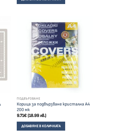
ПОДВЪРЗВАНЕ
Корица за подвързване кристална А4
4
200 мк
9.71
€
(18.99 лв.)
ДОБАВЯНЕ В КОЛИЧКАТА