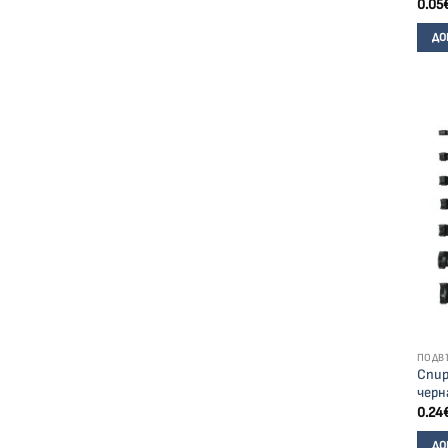
0.05
ДО
ПОДВ
Спир
черн
0.24
ДО