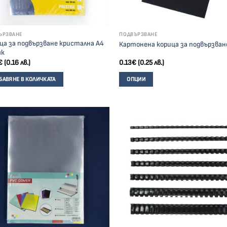
ЪРЗВАНЕ
ПОДВЪРЗВАНЕ
ца за подвързване кристална А4
Картонена корица за подвързван
мк
€
(0.16 лв.)
0.13
€
(0.25 лв.)
БАВЯНЕ В КОЛИЧКАТА
ОПЦИИ