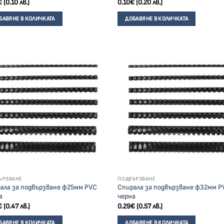
€
(0.10 лв.)
0.10
€
(0.20 лв.)
БАВЯНЕ В КОЛИЧКАТА
ДОБАВЯНЕ В КОЛИЧКАТА
ЪРЗВАНЕ
ПОДВЪРЗВАНЕ
ала за подвързване ф25мм PVC
Спирала за подвързване ф32мм P
а
черна
€
(0.47 лв.)
0.29
€
(0.57 лв.)
БАВЯНЕ В КОЛИЧКАТА
ДОБАВЯНЕ В КОЛИЧКАТА