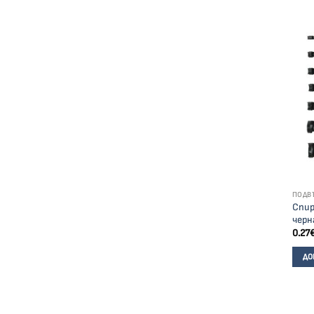
ПОДВ
Спир
черн
0.27
ДО