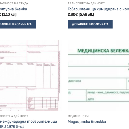
ПАСНОСТ НА ТРУДА
ТРАНСПОРТНА ДЕЙНОСТ
птурна бланка
Товарителница химизирана с но
€
(1.10 лв.)
2.80
€
(5.48 лв.)
БАВЯНЕ В КОЛИЧКАТА
ДОБАВЯНЕ В КОЛИЧКАТА
СПОРТНА ДЕЙНОСТ
МЕДИЦИНСКИ
международна товарителница
Медицинска бележка
IRU 1976 5-ца