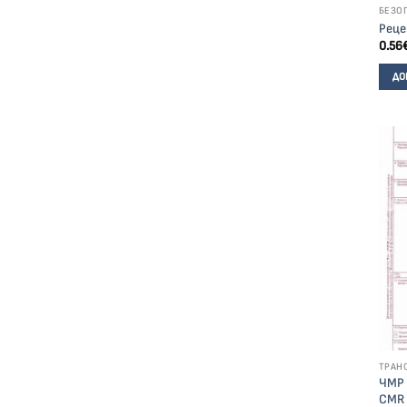
БЕЗО
Реце
0.56
ДО
ТРАН
ЧМР 
CMR 