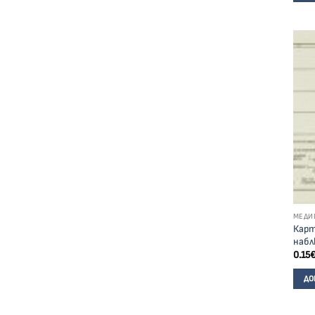
МЕДИ
Карт
набл
0.15
ДО