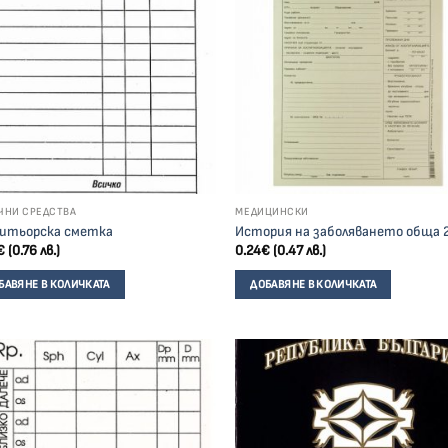
ЧНИ СРЕДСТВА
МЕДИЦИНСКИ
итьорска сметка
История на заболяването обща 
€
(0.76 лв.)
0.24
€
(0.47 лв.)
БАВЯНЕ В КОЛИЧКАТА
ДОБАВЯНЕ В КОЛИЧКАТА