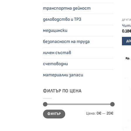
транспортна дейност
деловодство и ТРЗ
ДРУГ
Чит
медицински
0.18
безопасност на труда
ДО
личен състав
счетоводни
материални запаси
ФИЛТЪР ПО ЦЕНА
Минимална
Максимална
Цена:
0€
—
20€
ФИЛТЪР
цена
цена