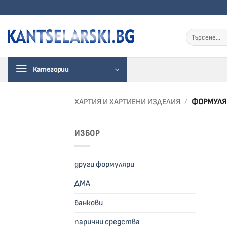
Преминете
към
съдържанието
Търсене
за:
Категории
ХАРТИЯ И ХАРТИЕНИ ИЗДЕЛИЯ
/
ФОРМУЛЯ
ИЗБОР
други формуляри
ДМА
банкови
парични средства