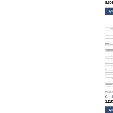
5.50
ДО
МАТЕ
Сток
2.11
€
ДО