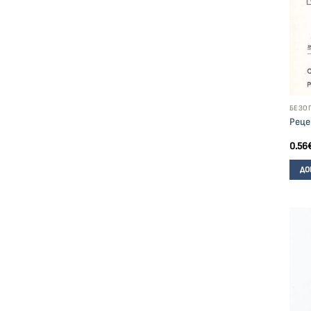
БЕЗО
Реце
0.56
ДО