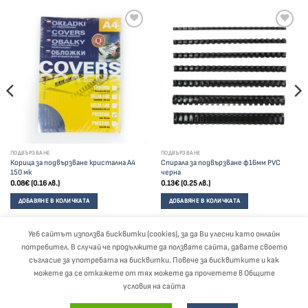
ПОДВЪРЗВАНЕ
ПОДВЪРЗВАНЕ
Корица за подвързване кристална А4
Спирала за подвързване ф16мм PVC
150 мк
черна
0.08
€
(0.16 лв.)
0.13
€
(0.25 лв.)
ДОБАВЯНЕ В КОЛИЧКАТА
ДОБАВЯНЕ В КОЛИЧКАТА
Уеб сайтът използва бисквитки (cookies), за да Ви улесни като онлайн
потребител. В случай че продължите да ползвате сайта, давате своето
Visa
PayPal
Stripe
MasterCard
Cash
съгласие за употребата на бисквитки. Повече за бисквитките и как
On
можете да се откажете от тях можете да прочетете в Общите
Delivery
ЗА НАС
БЛОГ
ОБЩИ УСЛОВИЯ
ПОЛИТИКА ЗА ЗАЩИТА НА ЛИЧНИТЕ ДАННИ
условия на сайта
ДЕКЛАРАЦИЯ ЗА СЪГЛАСИЕ
ПЛАЩАНЕ И ДОСТАВКА
КАНЦЕЛАРСКИ МАТЕРИАЛИ НА ЕДРО