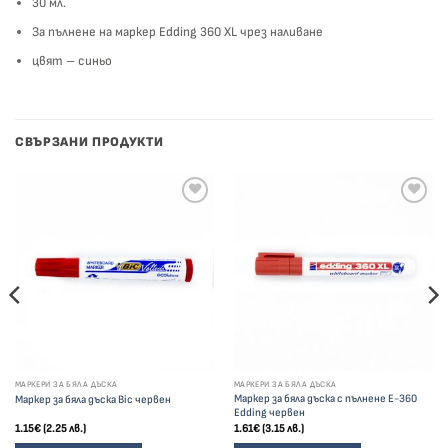
30 мл.
За пълнене на маркер Edding 360 XL чрез наливане
цвят – синьо
СВЪРЗАНИ ПРОДУКТИ
МАРКЕРИ ЗА БЯЛА ДЪСКА
МАРКЕРИ ЗА БЯЛА ДЪСКА
Маркер за бяла дъска с пълнене Е-360
Маркер за бяла дъска Bic червен
Edding червен
1.15
€
(2.25 лв.)
1.61
€
(3.15 лв.)