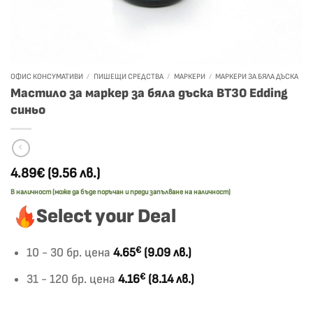
ОФИС КОНСУМАТИВИ
/
ПИШЕЩИ СРЕДСТВА
/
МАРКЕРИ
/
МАРКЕРИ ЗА БЯЛА ДЪСКА
Мастило за маркер за бяла дъска BT30 Edding
синьо
4.89€
(9.56 лв.)
В наличност (може да бъде поръчан и преди запълване на наличност)
Select your Deal
€
10 - 30 бр. цена
4.65
(9.09 лв.)
€
31 - 120 бр. цена
4.16
(8.14 лв.)