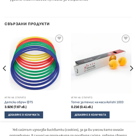
СВЪРЗАНИ ПРОДУКТИ
ИГРИ НА ОТКРИТО
ИГРИ НА ОТКРИТО
Детски обръч Ф75
Топче за тенис на маса Aolishi 1003
3.92
€
(7.67 лв.)
0.21
€
(0.41 лв.)
ДОБАВЯНЕ В КОЛИЧКАТА
ДОБАВЯНЕ В КОЛИЧКАТА
Уеб сайтът използва бисквитки (cookies), за да Ви улесни като онлайн
потребител. В случай че продължите да ползвате сайта, давате своето