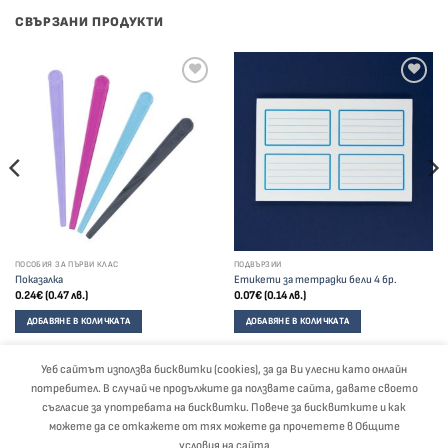
СВЪРЗАНИ ПРОДУКТИ
ПОСОБИЯ ЗА ПЪРВИ КЛАС
ПОДВЪРЗИИ
Показалка
Етикети за тетрадки бели 4 бр.
0.24
€
(0.47 лв.)
0.07
€
(0.14 лв.)
ДОБАВЯНЕ В КОЛИЧКАТА
ДОБАВЯНЕ В КОЛИЧКАТА
Уеб сайтът използва бисквитки (cookies), за да Ви улесни като онлайн
потребител. В случай че продължите да ползвате сайта, давате своето
Visa
PayPal
Stripe
MasterCard
Cash
съгласие за употребата на бисквитки. Повече за бисквитките и как
On
можете да се откажете от тях можете да прочетете в Общите
Delivery
ЗА НАС
БЛОГ
ОБЩИ УСЛОВИЯ
ПОЛИТИКА ЗА ЗАЩИТА НА ЛИЧНИТЕ ДАННИ
условия на сайта