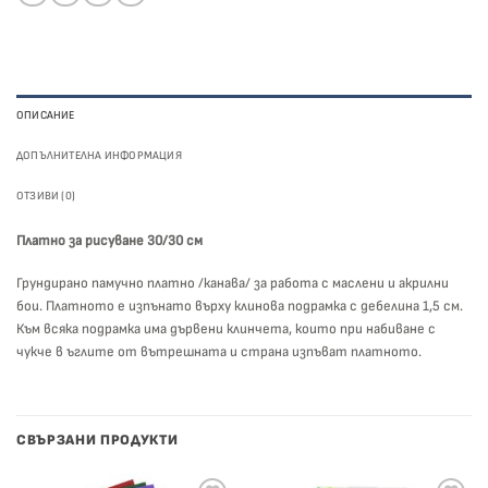
ОПИСАНИЕ
ДОПЪЛНИТЕЛНА ИНФОРМАЦИЯ
ОТЗИВИ (0)
Платно за рисуване 30/30 см
Грундирано памучно платно /канава/ за работа с маслени и акрилни
бои. Платното е изпънато върху клинова подрамка с дебелина 1,5 см.
Към всяка подрамка има дървени клинчета, които при набиване с
чукче в ъглите от вътрешната и страна изпъват платното.
СВЪРЗАНИ ПРОДУКТИ