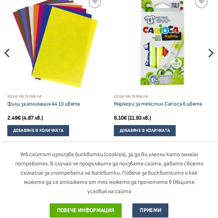
ХОБИ МАТЕРИАЛИ
ХОБИ МАТЕРИАЛИ
Филц за апликация А4 10 цвята
Маркери за текстил Carioca 6 цвята
2.49
€
(4.87 лв.)
6.10
€
(11.93 лв.)
ДОБАВЯНЕ В КОЛИЧКАТА
ДОБАВЯНЕ В КОЛИЧКАТА
Уеб сайтът използва бисквитки (cookies), за да Ви улесни като онлайн
потребител. В случай че продължите да ползвате сайта, давате своето
Visa
PayPal
Stripe
MasterCard
Cash
съгласие за употребата на бисквитки. Повече за бисквитките и как
On
можете да се откажете от тях можете да прочетете в Общите
Delivery
ЗА НАС
БЛОГ
ОБЩИ УСЛОВИЯ
ПОЛИТИКА ЗА ЗАЩИТА НА ЛИЧНИТЕ ДАННИ
условия на сайта
ДЕКЛАРАЦИЯ ЗА СЪГЛАСИЕ
ПЛАЩАНЕ И ДОСТАВКА
КАНЦЕЛАРСКИ МАТЕРИАЛИ НА ЕДРО
ПОВЕЧЕ ИНФОРМАЦИЯ
ПРИЕМИ
kantselarski.bg 2026 © | Всички права запазени