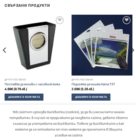
СВЪРЗАНИ ПРОДУКТИ
ДРУГИ ПОСТАВКИ
ДРУГИ ПОСТАВКИ
Поставка за моливи с часовник кожа
Подложка за мишка Hama 737
4.99
€
(9.76 лв.)
2.69
€
(5.26 лв.)
ДОБАВЯНЕ В КОЛИЧКАТА
ДОБАВЯНЕ В КОЛИЧКАТА
Уеб сайтът използва бисквитки (cookies), за да Ви улесни като онлайн
потребител. В случай че продължите да ползвате сайта, давате своето
Visa
PayPal
Stripe
MasterCard
Cash
съгласие за употребата на бисквитки. Повече за бисквитките и как
On
можете да се откажете от тях можете да прочетете в Общите
Delivery
ЗА НАС
БЛОГ
ОБЩИ УСЛОВИЯ
ПОЛИТИКА ЗА ЗАЩИТА НА ЛИЧНИТЕ ДАННИ
условия на сайта