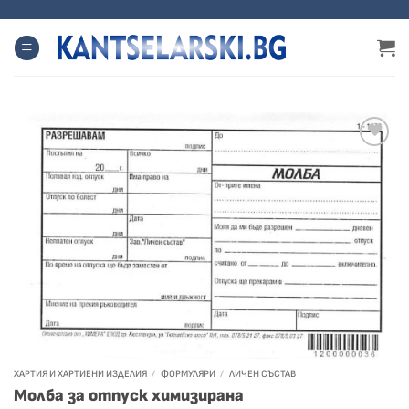
Преминете
към
съдържанието
ХАРТИЯ И ХАРТИЕНИ ИЗДЕЛИЯ
/
ФОРМУЛЯРИ
/
ЛИЧЕН СЪСТАВ
Молба за отпуск химизирана