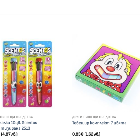
Добави
Доба
към
къ
списък с
списъ
желания
жела
 ПИШЕЩИ СРЕДСТВА
ДРУГИ ПИШЕЩИ СРЕДСТВА
алка 10цв. Scentos
Тебешир комплект 7 цвята
атизирана 2513
€
(4.87 лв.)
0.83
€
(1.62 лв.)