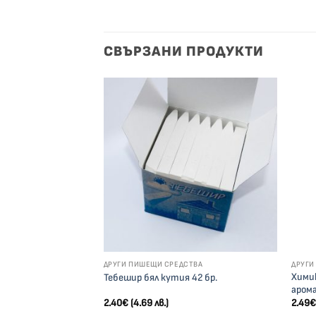
СВЪРЗАНИ ПРОДУКТИ
Добави
Добави
към
към
списък с
списък с
желания
желания
СТВА
ДРУГИ ПИШЕЩИ СРЕДСТВА
ДРУГИ
а синьо 4001
Химик
Тебешир бял кутия 42 бр.
аром
2.40
€
(4.69 лв.)
2.49