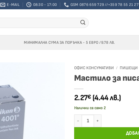
E-MAIL
08:30 - 17:00
GSM 0876 659 729 //+359 78 55 21 27
МИНИМАЛНА СУМА ЗА ПОРЪЧКА - 5 ЕВРО /9.78 ЛВ.
ОФИС КОНСУМАТИВИ
/
ПИШЕЩИ 
Мастило за писа
Добави
към
списък
2.27
(4.44 лв.)
€
с
желания
Налични са само 2
количество за Мастило за писалк
ДОБА