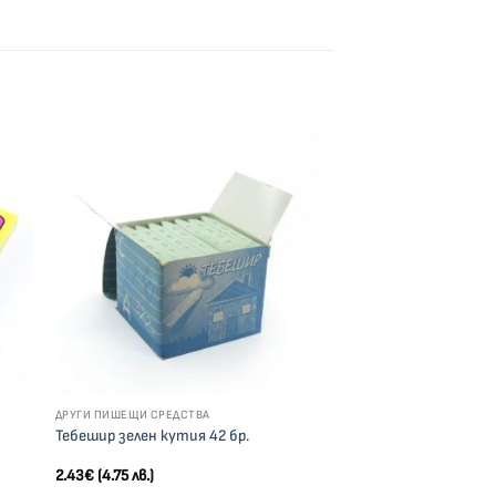
ви
Добави
м
към
к с
списък с
ния
желания
ДРУГИ ПИШЕЩИ СРЕДСТВА
Тебешир зелен кутия 42 бр.
2.43
€
(4.75 лв.)