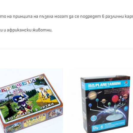
то на принципа на пъзела могат да се подредят 6 различни кар
ки и африкански животни.
Добави
Доба
към
къ
списък с
списъ
желания
жела