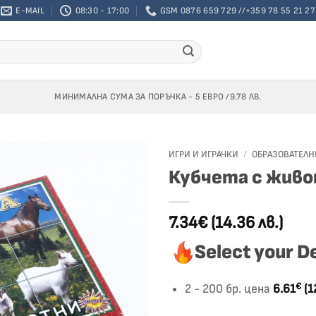
E-MAIL
08:30 - 17:00
GSM 0876 659 729 //+359 78 55 21 27
МИНИМАЛНА СУМА ЗА ПОРЪЧКА - 5 ЕВРО /9.78 ЛВ.
ИГРИ И ИГРАЧКИ
/
ОБРАЗОВАТЕЛН
Кубчета с жив
Добави
към
списък
7.34€
(14.36 лв.)
с
желания
Select your D
€
2 - 200 бр. цена
6.61
(1