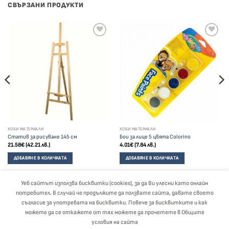
СВЪРЗАНИ ПРОДУКТИ
ХОБИ МАТЕРИАЛИ
ХОБИ МАТЕРИАЛИ
Статив за рисуване 145 см
Бои за лице 5 цвята Colorino
21.58
€
(42.21 лв.)
4.01
€
(7.84 лв.)
ДОБАВЯНЕ В КОЛИЧКАТА
ДОБАВЯНЕ В КОЛИЧКАТА
Уеб сайтът използва бисквитки (cookies), за да Ви улесни като онлайн
потребител. В случай че продължите да ползвате сайта, давате своето
Visa
PayPal
Stripe
MasterCard
Cash
съгласие за употребата на бисквитки. Повече за бисквитките и как
On
можете да се откажете от тях можете да прочетете в Общите
Delivery
ЗА НАС
БЛОГ
ОБЩИ УСЛОВИЯ
ПОЛИТИКА ЗА ЗАЩИТА НА ЛИЧНИТЕ ДАННИ
условия на сайта
ДЕКЛАРАЦИЯ ЗА СЪГЛАСИЕ
ПЛАЩАНЕ И ДОСТАВКА