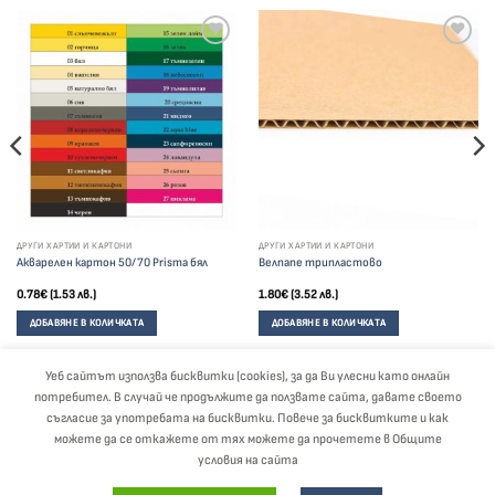
ДРУГИ ХАРТИИ И КАРТОНИ
ДРУГИ ХАРТИИ И КАРТОНИ
Акварелен картон 50/70 Prisma бял
Велпапе трипластово
0.78
€
(1.53 лв.)
1.80
€
(3.52 лв.)
ДОБАВЯНЕ В КОЛИЧКАТА
ДОБАВЯНЕ В КОЛИЧКАТА
Уеб сайтът използва бисквитки (cookies), за да Ви улесни като онлайн
потребител. В случай че продължите да ползвате сайта, давате своето
Visa
PayPal
Stripe
MasterCard
Cash
съгласие за употребата на бисквитки. Повече за бисквитките и как
On
можете да се откажете от тях можете да прочетете в Общите
Delivery
ЗА НАС
БЛОГ
ОБЩИ УСЛОВИЯ
ПОЛИТИКА ЗА ЗАЩИТА НА ЛИЧНИТЕ ДАННИ
условия на сайта
ДЕКЛАРАЦИЯ ЗА СЪГЛАСИЕ
ПЛАЩАНЕ И ДОСТАВКА
КАНЦЕЛАРСКИ МАТЕРИАЛИ НА ЕДРО