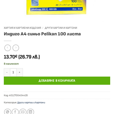
ХАРТИЯ И ХАРТИЕНИ ИЗДЕЛИЯ
/
ДРУГИ ХАРТИИ И КАРТОНИ
Индиго А4 синьо Pelikan 100 листа
13.70
(26.79 лв.)
€
В наличност
количество за Индиго А4 синьо Pelikan 100 листа
ДОБАВЯНЕ В КОЛИЧКАТА
Код:
4012700404428
Категория:
Други хартии и картони