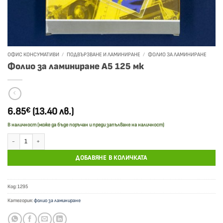
ОФИС КОНСУМАТИВИ
/
ПОДВЪРЗВАНЕ И ЛАМИНИРАНЕ
/
ФОЛИО ЗА ЛАМИНИРАНЕ
Фолио за ламиниране А5 125 мк
6.85
(13.40 лв.)
€
В наличност (може да бъде поръчан и преди запълване на наличност)
количество за Фолио за ламиниране А5 125 мк
ДОБАВЯНЕ В КОЛИЧКАТА
Код:
1295
Категория:
фолио за ламиниране