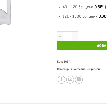
€
40 - 120 бр. цена
0.68
(
121 - 1000 бр. цена
0.68
количество за Експедиционна б
ДОБА
Код:
2054
Категория:
материални запаси