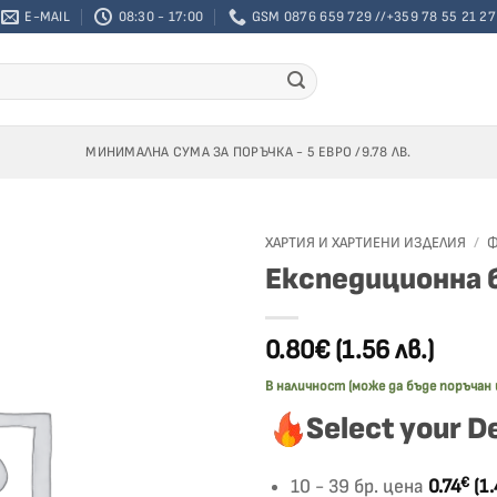
E-MAIL
08:30 - 17:00
GSM 0876 659 729 //+359 78 55 21 27
МИНИМАЛНА СУМА ЗА ПОРЪЧКА - 5 ЕВРО /9.78 ЛВ.
ХАРТИЯ И ХАРТИЕНИ ИЗДЕЛИЯ
/
Ф
Експедиционна 
0.80€
(1.56 лв.)
В наличност (може да бъде поръчан 
Select your D
€
10 - 39 бр. цена
0.74
(1.